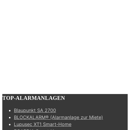
TOP-ALARMANLAGEN
Blaupunkt SA 2700
BLOCKALARM® (Alarmanlage zur Miete)
Lupusec XT1 Smart-Home