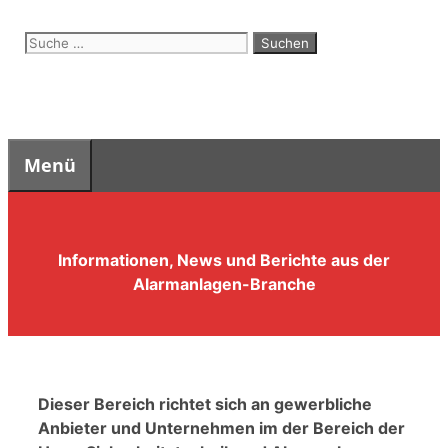
Zum
Suche
Inhalt
nach:
springen
Menü
Informationen, News und Berichte aus der
Alarmanlagen-Branche
Dieser Bereich richtet sich an gewerbliche
Anbieter und Unternehmen im der Bereich der